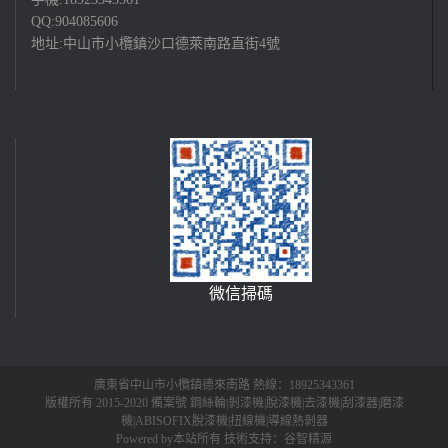
QQ:904085606
地址:中山市小欖鎮沙口德萊南路直街4號
微信掃碼
廣東省中山市小欖鎮德來南路 熱線：18925343361
版權所有 2015-2020 備案號 鋼絲輪|剝漆機|脫漆機|去漆機|刮漆器|磨漆
機|ABISOFIX脫漆機|扭線機|導線熱剝器
Powered by本站所有 技術支持：谷智精源