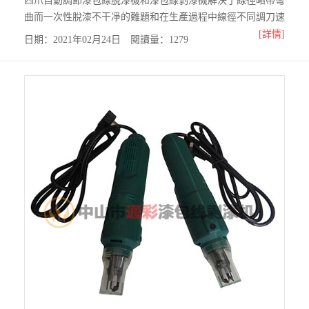
四爪自動調節漆包線脫漆機和漆包線剝漆機解決了線徑略帶彎
回
曲而一次性脫漆不干凈的難題和在生產過程中線徑不同調刀速
度慢的問題，該產品目前是用戶可信賴、安全的理想產品。
[詳情]
日期：2021年02月24日 閱讀量：1279
頂部
（不同線徑同一副刀具，一次性調整刀具只要十秒左右即可）