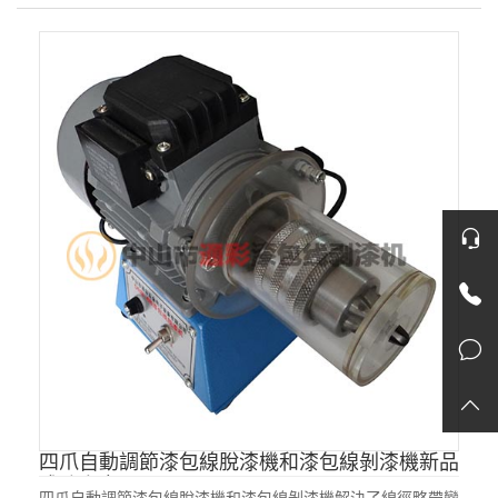
客服
1892
返
四爪自動調節漆包線脫漆機和漆包線剝漆機新品
成功上市！