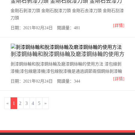
金剛石剝漆刀頭 金剛石脫漆刀頭 金剛石去漆刀
頭 金剛石刮漆刀頭
金剛石剝漆刀頭 金剛石脫漆刀頭 金剛石去漆刀頭 金剛石刮漆
刀頭
[詳情]
日期：2021年02月24日 閱讀量：481
剝漆鋼絲輪和脫漆鋼絲輪及磨漆鋼絲輪的使用方
法
剝漆鋼絲輪和脫漆鋼絲輪及磨漆鋼絲輪的使用方法 漆包線剝
漆機|漆包線磨漆機|漆包線脫漆機是通過調節兩個鋼絲剝漆輪
或剝漆纖維輪之間的間隙可以剝不同線徑的漆包線，不同線徑
[詳情]
日期：2021年02月24日 閱讀量：344
無需更換任何配件。專為剝細線與扁線而設計，可以同時剝多
條線。剝線效果平滑，不會拉斷細線，彌補了其他刮漆機不
足。 剝漆鋼絲輪和脫漆鋼絲輪及磨漆鋼絲輪的使用方法
«
1
2
3
4
5
»