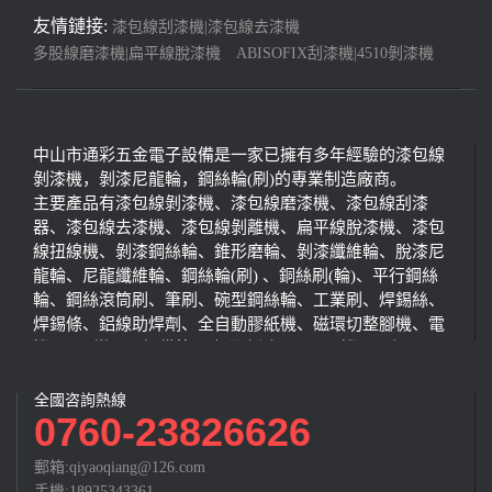
友情鏈接:
漆包線刮漆機|漆包線去漆機
多股線磨漆機|扁平線脫漆機
ABISOFIX刮漆機|4510剝漆機
中山市通彩五金電子設備是一家已擁有多年經驗的漆包線
剝漆機，剝漆尼龍輪，鋼絲輪(刷)的專業制造廠商。
主要產品有漆包線剝漆機、漆包線磨漆機、漆包線刮漆
器、漆包線去漆機、漆包線剝離機、扁平線脫漆機、漆包
線扭線機、剝漆鋼絲輪、錐形磨輪、剝漆纖維輪、脫漆尼
龍輪、尼龍纖維輪、鋼絲輪(刷) 、銅絲刷(輪)、平行鋼絲
輪、鋼絲滾筒刷、筆刷、碗型鋼絲輪、工業刷、焊錫絲、
焊錫條、鋁線助焊劑、全自動膠紙機、磁環切整腳機、電
機(電子)變壓器設備等。產品廣泛運用于電機、電氣、電
器、電子、電磁爐、電感線圈、RJ連接器、變壓器、儀
器、儀表、船舶、車輛、飛機、冶金、建筑、安裝等行
全國咨詢熱線
0760-23826626
業。歡迎各界朋友蒞臨參觀、指導和業務洽談。
郵箱:qiyaoqiang@126.com
手機:18925343361