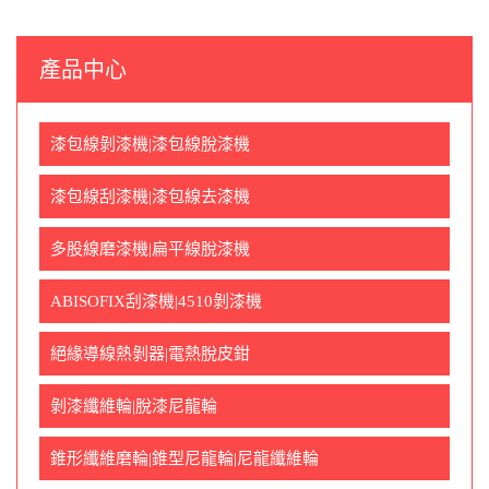
產品中心
漆包線剝漆機|漆包線脫漆機
漆包線刮漆機|漆包線去漆機
多股線磨漆機|扁平線脫漆機
ABISOFIX刮漆機|4510剝漆機
絕緣導線熱剝器|電熱脫皮鉗
剝漆纖維輪|脫漆尼龍輪
錐形纖維磨輪|錐型尼龍輪|尼龍纖維輪