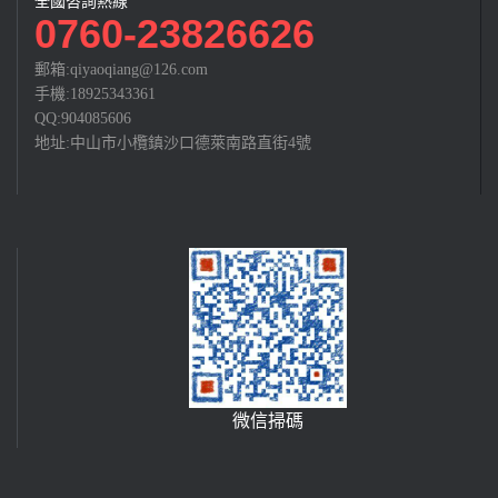
全國咨詢熱線
0760-23826626
業。歡迎各界朋友蒞臨參觀、指導和業務洽談。
郵箱:qiyaoqiang@126.com
手機:18925343361
QQ:904085606
地址:中山市小欖鎮沙口德萊南路直街4號
微信掃碼