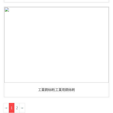
工業鋼絲刷|工業用鋼絲刷
«
1
2
»