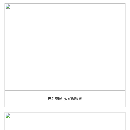
去毛刺刷|拋光鋼絲刷