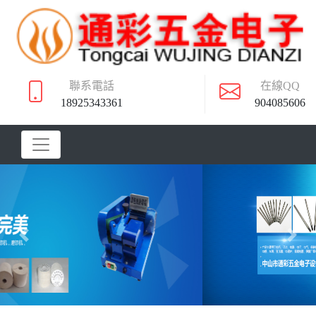
聯系電話
在線QQ
18925343361
904085606
Previous
Next