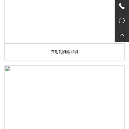
客服
1892
返
去毛刺刷|鋼絲刷
回
頂部