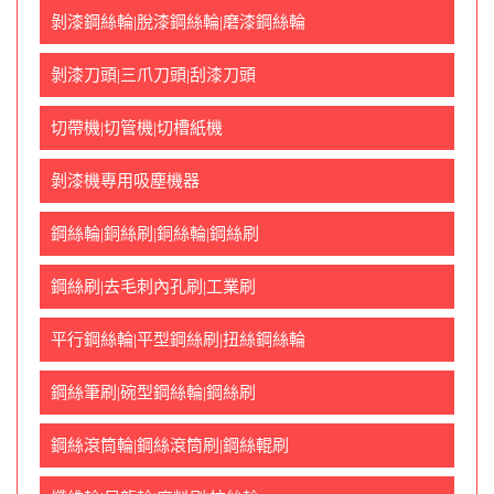
剝漆鋼絲輪|脫漆鋼絲輪|磨漆鋼絲輪
剝漆刀頭|三爪刀頭|刮漆刀頭
切帶機|切管機|切槽紙機
剝漆機專用吸塵機器
鋼絲輪|銅絲刷|銅絲輪|鋼絲刷
鋼絲刷|去毛刺內孔刷|工業刷
平行鋼絲輪|平型鋼絲刷|扭絲鋼絲輪
鋼絲筆刷|碗型鋼絲輪|鋼絲刷
鋼絲滾筒輪|鋼絲滾筒刷|鋼絲輥刷