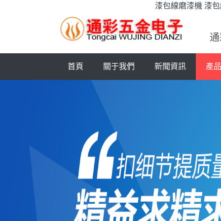
漆包線磨漆機 漆包
通
首頁
關于我們
新聞資訊
產