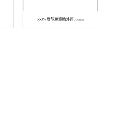
553W尼龍脫漆輪外徑35mm