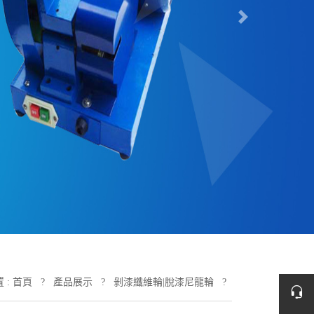
Next
 :
首頁
?
產品展示
?
剝漆纖維輪|脫漆尼龍輪
?