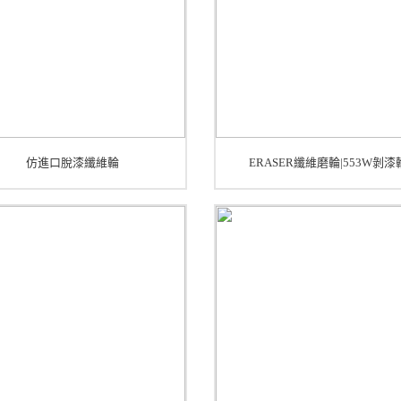
仿進口脫漆纖維輪
ERASER纖維磨輪|553W剝漆