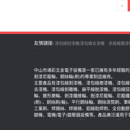
«
友情鏈接:
漆包線刮漆機|漆包線去漆機
多股線磨漆
中山市通彩五金電子設備是一家已擁有多年經驗的
剝漆尼龍輪，鋼絲輪(刷)的專業制造廠商。
主要產品有漆包線剝漆機、漆包線磨漆機、漆包線
去漆機、漆包線剝離機、扁平線脫漆機、漆包線扭
輪、錐形磨輪、剝漆纖維輪、脫漆尼龍輪、尼龍纖
(刷) 、銅絲刷(輪)、平行鋼絲輪、鋼絲滾筒刷、
工業刷、焊錫絲、焊錫條、鋁線助焊劑、全自動膠
腳機、電機(電子)變壓器設備等。產品廣泛運用于
器、電子、電磁爐、電感線圈、RJ連接器、變壓
船舶、車輛、飛機、冶金、建筑、安裝等行業。歡