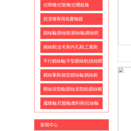
切帶機|切管機|切槽紙機
剝漆機專用吸塵機器
鋼絲輪|銅絲刷|銅絲輪|鋼絲刷
鋼絲刷|去毛刺內孔刷|工業刷
平行鋼絲輪|平型鋼絲刷|扭絲鋼
絲輪
鋼絲筆刷|碗型鋼絲輪|鋼絲刷
鋼絲滾筒輪|鋼絲滾筒刷|鋼絲輥
刷
纖維輪|尼龍輪|磨料刷|拉絲輪
新聞中心