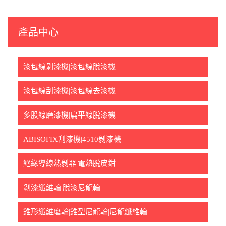
產品中心
漆包線剝漆機|漆包線脫漆機
漆包線刮漆機|漆包線去漆機
多股線磨漆機|扁平線脫漆機
ABISOFIX刮漆機|4510剝漆機
絕緣導線熱剝器|電熱脫皮鉗
剝漆纖維輪|脫漆尼龍輪
錐形纖維磨輪|錐型尼龍輪|尼龍纖維輪