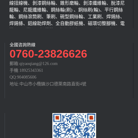
線扭線機、剝漆鋼絲輪、錐形磨輪、剝漆纖維輪、脫漆尼
龍輪、尼龍纖維輪、鋼絲輪(刷) 、銅絲刷(輪)、平行鋼絲
輪、鋼絲滾筒刷、筆刷、碗型鋼絲輪、工業刷、焊錫絲、
焊錫條、鋁線助焊劑、全自動膠紙機、磁環切整腳機、電
機(電子)變壓器設備等。產品廣泛運用于電機、電氣、電
器、電子、電磁爐、電感線圈、RJ連接器、變壓器、儀
器、儀表、船舶、車輛、飛機、冶金、建筑、安裝等行
全國咨詢熱線
0760-23826626
業。歡迎各界朋友蒞臨參觀、指導和業務洽談。
郵箱:qiyaoqiang@126.com
手機:18925343361
QQ:904085606
地址:中山市小欖鎮沙口德萊南路直街4號