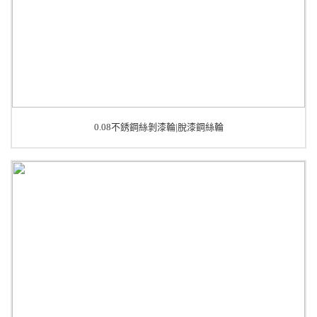
頂部
0.08不銹鋼絲剝漆輪|脫漆鋼絲輪