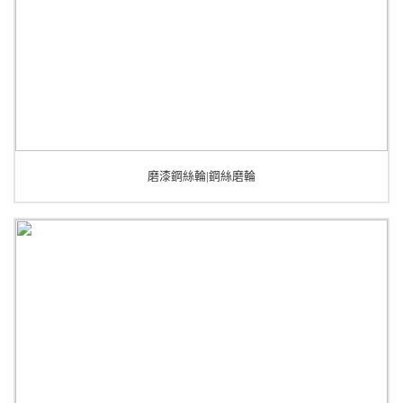
磨漆鋼絲輪|鋼絲磨輪