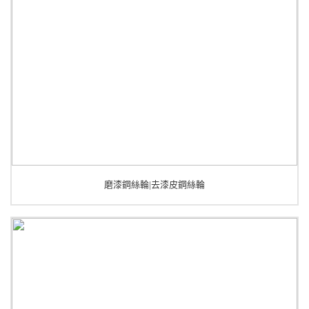
磨漆鋼絲輪|去漆皮鋼絲輪