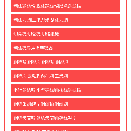
剝漆鋼絲輪|脫漆鋼絲輪|磨漆鋼絲輪
剝漆刀頭|三爪刀頭|刮漆刀頭
切帶機|切管機|切槽紙機
剝漆機專用吸塵機器
鋼絲輪|銅絲刷|銅絲輪|鋼絲刷
鋼絲刷|去毛刺內孔刷|工業刷
平行鋼絲輪|平型鋼絲刷|扭絲鋼絲輪
鋼絲筆刷|碗型鋼絲輪|鋼絲刷
鋼絲滾筒輪|鋼絲滾筒刷|鋼絲輥刷